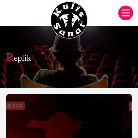
R
eplik