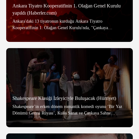
Ankara Tiyatro Kooperatifinin 1. Olağan Genel Kurulu
yapıldı (Haberler.com)
Ankara'daki 13 tiyatronun kurduğu Ankara Tiyatro
Kooperatifinin 1. Olağan Genel Kurulu'nda, "Çankaya
Sahne"nin kurucusu Mehmet Atay genel başkanlığa seçildi.
Shakespeare Klasiği İzleyiciyle Buluşacak (Hürriyet)
Shakespeare’in erken dönem romantik komedi oyunu ‘Bir Yaz
Dönümü Gecesi Rüyası’, Kulis Sanat ve Çankaya Sahne
işbirliğiyle sahneye konuyor. 27 Mart Dünya Tiyatro Günü’nde
prömiyer yapacak oyun, usta oyuncu Sinan Pekinton rejisiyle