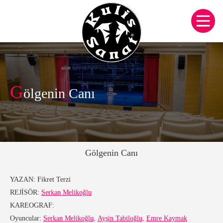
G
ölgenin Canı
Gölgenin Canı
YAZAN:
Fikret Terzi
REJİSÖR:
Serkan Melikoğlu
KAREOGRAF:
Oyuncular:
Serkan Melikoğlu,
Ayşin Tabiloğlu,
Emre Kaymak