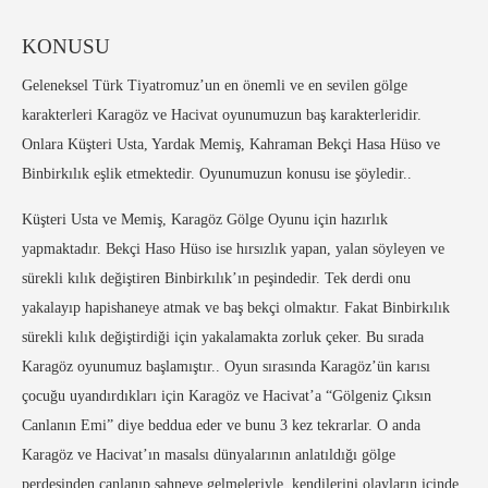
KONUSU
Geleneksel Türk Tiyatromuz’un en önemli ve en sevilen gölge
karakterleri Karagöz ve Hacivat oyunumuzun baş karakterleridir.
Onlara Küşteri Usta, Yardak Memiş, Kahraman Bekçi Hasa Hüso ve
Binbirkılık eşlik etmektedir. Oyunumuzun konusu ise şöyledir..
Küşteri Usta ve Memiş, Karagöz Gölge Oyunu için hazırlık
yapmaktadır. Bekçi Haso Hüso ise hırsızlık yapan, yalan söyleyen ve
sürekli kılık değiştiren Binbirkılık’ın peşindedir. Tek derdi onu
yakalayıp hapishaneye atmak ve baş bekçi olmaktır. Fakat Binbirkılık
sürekli kılık değiştirdiği için yakalamakta zorluk çeker. Bu sırada
Karagöz oyunumuz başlamıştır.. Oyun sırasında Karagöz’ün karısı
çocuğu uyandırdıkları için Karagöz ve Hacivat’a “Gölgeniz Çıksın
Canlanın Emi” diye beddua eder ve bunu 3 kez tekrarlar. O anda
Karagöz ve Hacivat’ın masalsı dünyalarının anlatıldığı gölge
perdesinden canlanıp sahneye gelmeleriyle, kendilerini olayların içinde