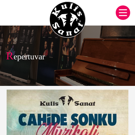
R
epertuvar