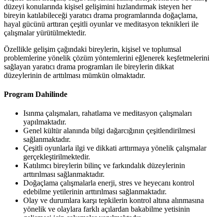
düzeyi konularında kişisel gelişimini hızlandırmak isteyen her
bireyin katılabileceği yaratıcı drama programlarında doğaçlama,
hayal gücünü arttıran çeşitli oyunlar ve meditasyon teknikleri ile
çalışmalar yürütülmektedir.
Özellikle gelişim çağındaki bireylerin, kişisel ve toplumsal
problemlerine yönelik çözüm yöntemlerini eğlenerek keşfetmelerini
sağlayan yaratıcı drama programları ile bireylerin dikkat
düzeylerinin de arttılması mümkün olmaktadır.
Program Dahilinde
Isınma çalışmaları, rahatlama ve meditasyon çalışmaları
yapılmaktadır.
Genel kültür alanında bilgi dağarcığının çeşitlendirilmesi
sağlanmaktadır.
Çeşitli oyunlarla ilgi ve dikkati arttırmaya yönelik çalışmalar
gerçekleştirilmektedir.
Katılımcı bireylerin bilinç ve farkındalık düzeylerinin
arttırılması sağlanmaktadır.
Doğaçlama çalışmalarla enerji, stres ve heyecanı kontrol
edebilme yetilerinin arttırılması sağlanmaktadır.
Olay ve durumlara karşı tepkilerin kontrol altına alınmasına
yönelik ve olaylara farklı açılardan bakabilme yetisinin