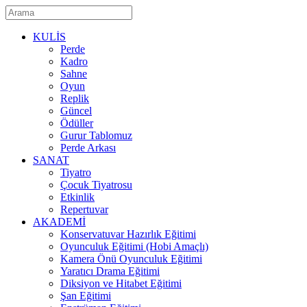
KULİS
Perde
Kadro
Sahne
Oyun
Replik
Güncel
Ödüller
Gurur Tablomuz
Perde Arkası
SANAT
Tiyatro
Çocuk Tiyatrosu
Etkinlik
Repertuvar
AKADEMİ
Konservatuvar Hazırlık Eğitimi
Oyunculuk Eğitimi (Hobi Amaçlı)
Kamera Önü Oyunculuk Eğitimi
Yaratıcı Drama Eğitimi
Diksiyon ve Hitabet Eğitimi
Şan Eğitimi