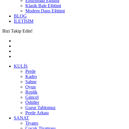
Enstrüman Eğitimi
Klasik Bale Eğitimi
Modern Dans Eğitimi
BLOG
İLETİŞİM
Bizi Takip Edin!
KULİS
Perde
Kadro
Sahne
Oyun
Replik
Güncel
Ödüller
Gurur Tablomuz
Perde Arkası
SANAT
Tiyatro
Çocuk Tiyatrosu