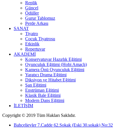
Replik
Güncel
Ödüller
Gurur Tablomuz
Perde Arkası
SANAT
Tiyatro
Çocuk Tiyatrosu
Etkinlik
Repertuvar
AKADEMİ
Konservatuvar Hazırlık Eğitimi
Oyunculuk Eğitimi (Hobi Amaçlı)
Kamera Önü Oyunculuk Eğitimi
Yaratıcı Drama Eğitimi
Diksiyon ve Hitabet Eğitimi
Şan Eğitimi
Enstrüman Eğitimi
Klasik Bale Eğitimi
Modern Dans Eğitimi
İLETİŞİM
Copyright © 2019 Tüm Hakları Saklıdır.
Bahçelievler 7.Cadde 62.Sokak (Eski 30.sokak) No:32