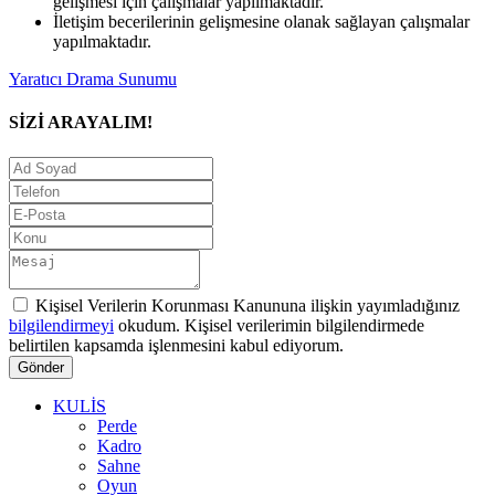
gelişmesi için çalışmalar yapılmaktadır.
İletişim becerilerinin gelişmesine olanak sağlayan çalışmalar
yapılmaktadır.
Yaratıcı Drama Sunumu
SİZİ ARAYALIM!
Kişisel Verilerin Korunması Kanununa ilişkin yayımladığınız
bilgilendirmeyi
okudum. Kişisel verilerimin bilgilendirmede
belirtilen kapsamda işlenmesini kabul ediyorum.
Gönder
KULİS
Perde
Kadro
Sahne
Oyun