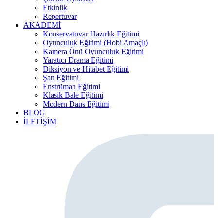
Etkinlik
Repertuvar
AKADEMİ
Konservatuvar Hazırlık Eğitimi
Oyunculuk Eğitimi (Hobi Amaçlı)
Kamera Önü Oyunculuk Eğitimi
Yaratıcı Drama Eğitimi
Diksiyon ve Hitabet Eğitimi
Şan Eğitimi
Enstrüman Eğitimi
Klasik Bale Eğitimi
Modern Dans Eğitimi
BLOG
İLETİŞİM