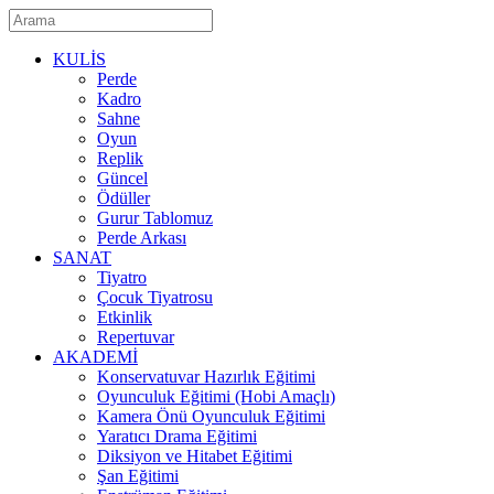
KULİS
Perde
Kadro
Sahne
Oyun
Replik
Güncel
Ödüller
Gurur Tablomuz
Perde Arkası
SANAT
Tiyatro
Çocuk Tiyatrosu
Etkinlik
Repertuvar
AKADEMİ
Konservatuvar Hazırlık Eğitimi
Oyunculuk Eğitimi (Hobi Amaçlı)
Kamera Önü Oyunculuk Eğitimi
Yaratıcı Drama Eğitimi
Diksiyon ve Hitabet Eğitimi
Şan Eğitimi