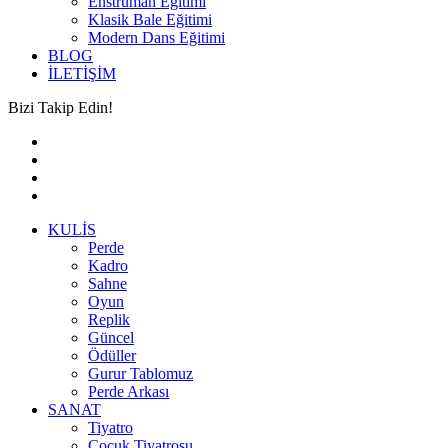
Enstrüman Eğitimi
Klasik Bale Eğitimi
Modern Dans Eğitimi
BLOG
İLETİŞİM
Bizi Takip Edin!
KULİS
Perde
Kadro
Sahne
Oyun
Replik
Güncel
Ödüller
Gurur Tablomuz
Perde Arkası
SANAT
Tiyatro
Çocuk Tiyatrosu