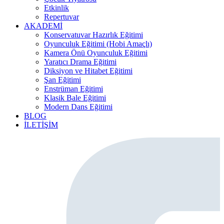
Etkinlik
Repertuvar
AKADEMİ
Konservatuvar Hazırlık Eğitimi
Oyunculuk Eğitimi (Hobi Amaçlı)
Kamera Önü Oyunculuk Eğitimi
Yaratıcı Drama Eğitimi
Diksiyon ve Hitabet Eğitimi
Şan Eğitimi
Enstrüman Eğitimi
Klasik Bale Eğitimi
Modern Dans Eğitimi
BLOG
İLETİŞİM