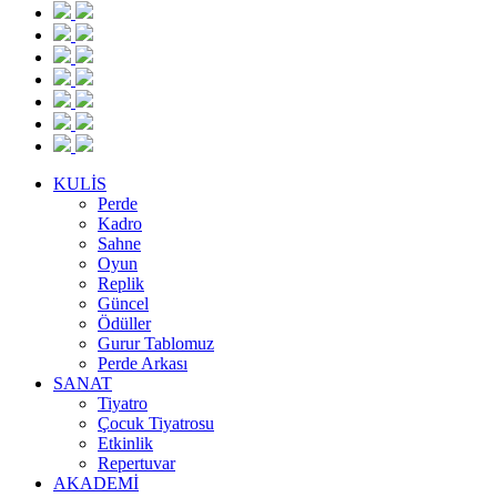
KULİS
Perde
Kadro
Sahne
Oyun
Replik
Güncel
Ödüller
Gurur Tablomuz
Perde Arkası
SANAT
Tiyatro
Çocuk Tiyatrosu
Etkinlik
Repertuvar
AKADEMİ