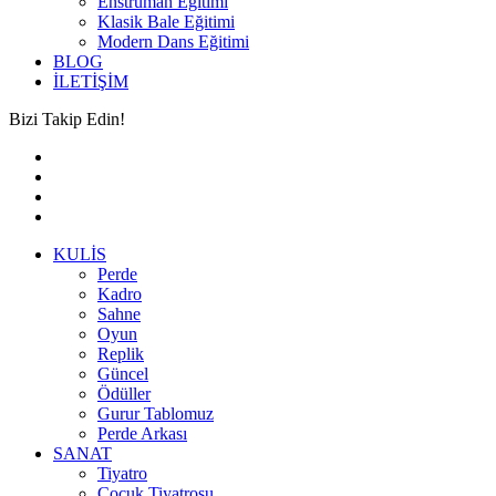
Enstrüman Eğitimi
Klasik Bale Eğitimi
Modern Dans Eğitimi
BLOG
İLETİŞİM
Bizi Takip Edin!
KULİS
Perde
Kadro
Sahne
Oyun
Replik
Güncel
Ödüller
Gurur Tablomuz
Perde Arkası
SANAT
Tiyatro
Çocuk Tiyatrosu