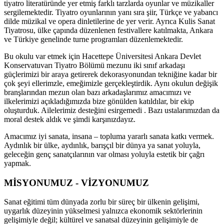
tiyatro literatüründe yer etmiş farklı tarzlarda oyunlar ve müzikaller
sergilemektedir. Tiyatro oyunlarının yanı sıra şiir, Türkçe ve yabancı
dilde müzikal ve opera dinletilerine de yer verir. Ayrıca Kulis Sanat
Tiyatrosu, ülke çapında düzenlenen festivallere katılmakta, Ankara
ve Türkiye genelinde turne programları düzenlemektedir.
Bu okulu var etmek için Hacettepe Üniversitesi Ankara Devlet
Konservatuvarı Tiyatro Bölümü mezunu iki sınıf arkadaşı
güçlerimizi bir araya getirerek dekorasyonundan tekniğine kadar bir
çok şeyi ellerimzle, emeğimizle gerçekleştirdik. Aynı okulun değişik
branşlarından mezun olan bazı arkadaşlarımız amacımızı ve
ilkelerimizi açıkladığımızda bize gönülden katıldılar, bir ekip
oluşturduk. Ailelerimiz desteğini esirgemedi . Bazı ustalarımızdan da
moral destek aldık ve şimdi karşınızdayız.
Amacımız iyi sanata, insana – topluma yararlı sanata katkı vermek.
Aydınlık bir ülke, aydınlık, barışçıl bir dünya ya sanat yoluyla,
geleceğin genç sanatçılarının var olması yoluyla estetik bir çağrı
yapmak.
MİSYONUMUZ - VİZYONUMUZ
Sanat eğitimi tüm dünyada zorlu bir süreç bir ülkenin gelişimi,
uygarlık düzeyinin yükselmesi yalnızca ekonomik sektörlerinin
gelişimiyle değil; kültürel ve sanatsal düzeyinin gelişimiyle de