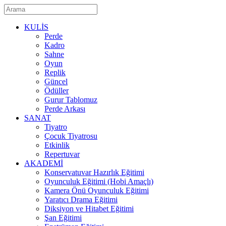
KULİS
Perde
Kadro
Sahne
Oyun
Replik
Güncel
Ödüller
Gurur Tablomuz
Perde Arkası
SANAT
Tiyatro
Çocuk Tiyatrosu
Etkinlik
Repertuvar
AKADEMİ
Konservatuvar Hazırlık Eğitimi
Oyunculuk Eğitimi (Hobi Amaçlı)
Kamera Önü Oyunculuk Eğitimi
Yaratıcı Drama Eğitimi
Diksiyon ve Hitabet Eğitimi
Şan Eğitimi