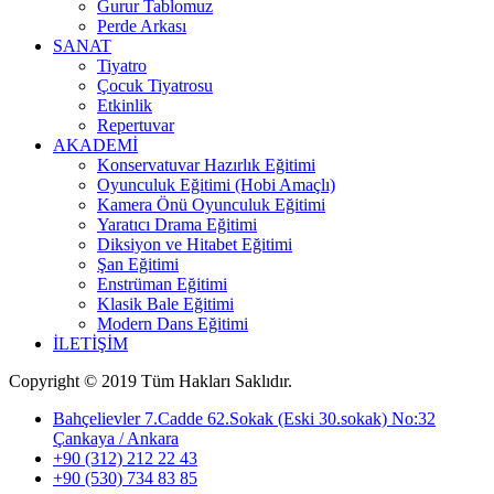
Gurur Tablomuz
Perde Arkası
SANAT
Tiyatro
Çocuk Tiyatrosu
Etkinlik
Repertuvar
AKADEMİ
Konservatuvar Hazırlık Eğitimi
Oyunculuk Eğitimi (Hobi Amaçlı)
Kamera Önü Oyunculuk Eğitimi
Yaratıcı Drama Eğitimi
Diksiyon ve Hitabet Eğitimi
Şan Eğitimi
Enstrüman Eğitimi
Klasik Bale Eğitimi
Modern Dans Eğitimi
İLETİŞİM
Copyright © 2019 Tüm Hakları Saklıdır.
Bahçelievler 7.Cadde 62.Sokak (Eski 30.sokak) No:32
Çankaya / Ankara
+90 (312) 212 22 43
+90 (530) 734 83 85