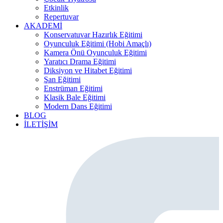
Etkinlik
Repertuvar
AKADEMİ
Konservatuvar Hazırlık Eğitimi
Oyunculuk Eğitimi (Hobi Amaçlı)
Kamera Önü Oyunculuk Eğitimi
Yaratıcı Drama Eğitimi
Diksiyon ve Hitabet Eğitimi
Şan Eğitimi
Enstrüman Eğitimi
Klasik Bale Eğitimi
Modern Dans Eğitimi
BLOG
İLETİŞİM