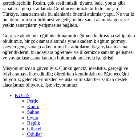
gerçekleşebilir. Resim, çok sesli müzik, tiyatro, bale, yontu gibi
sanatlarla gerçek anlamda Cumhuriyetimizle birlikte tanışan
Türkiye, kısa zamanda bu alanlarda önemli atılımlar yaptı. Ne var ki
bu atılımların sürdürülmesi ve gelişimi her sanat alanında genç ve
yetkin sanatçıların yetişmesine bağlıdır.
Genç ve akademik eğitimle donanımlı eğitmen kadrosuna sahip olan
okulumuz, bir çok sanat alanında yine akademik eğitim görmeyi
isteyen genç sanatçı adaylarının ilk adımlarını başarıyla atmasına;
öğrendiklerini bu adaylara öğretmek ve ülkemizde sanatın gelişmesi
ve yaygınlaşmasına katkıda bulunmak amacıyla işe girişti.
Misyonumuzdan güvenliyiz. Çünkü genciz, idealistiz, gerçeği ve
iyiyi aramayı ilke edindik; öğretirken kendimizin de öğreneceğini
biliyoruz; geleneklerimizden ve ustalarımızdan her zaman destek
alacağımızı biliyoruz. İşte vizyonumuz.
KULİS
Perde
Kadro
Sahne
Oyun
Replik
Güncel
Ödüller