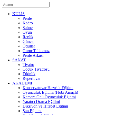
KULİS
Perde
Kadro
Sahne
Oyun
Replik
Güncel
Ödüller
Gurur Tablomuz
Perde Arkası
SANAT
Tiyatro
Çocuk Tiyatrosu
Etkinlik
Repertuvar
AKADEMİ
Konservatuvar Hazırlık Eğitimi
Oyunculuk Eğitimi (Hobi Amaçlı)
Kamera Önü Oyunculuk Eğitimi
Yaratıcı Drama Eğitimi
Diksiyon ve Hitabet Eğitimi
Şan Eğitimi