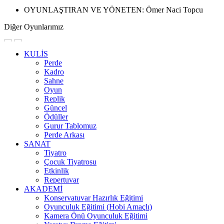
OYUNLAŞTIRAN VE YÖNETEN:
Ömer Naci Topcu
Diğer Oyunlarımız
KULİS
Perde
Kadro
Sahne
Oyun
Replik
Güncel
Ödüller
Gurur Tablomuz
Perde Arkası
SANAT
Tiyatro
Çocuk Tiyatrosu
Etkinlik
Repertuvar
AKADEMİ
Konservatuvar Hazırlık Eğitimi
Oyunculuk Eğitimi (Hobi Amaçlı)
Kamera Önü Oyunculuk Eğitimi