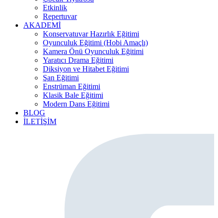
Etkinlik
Repertuvar
AKADEMİ
Konservatuvar Hazırlık Eğitimi
Oyunculuk Eğitimi (Hobi Amaçlı)
Kamera Önü Oyunculuk Eğitimi
Yaratıcı Drama Eğitimi
Diksiyon ve Hitabet Eğitimi
Şan Eğitimi
Enstrüman Eğitimi
Klasik Bale Eğitimi
Modern Dans Eğitimi
BLOG
İLETİŞİM