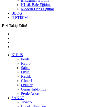
Enstrüman Eğitimi
Klasik Bale Eğitimi
Modern Dans Eğitimi
BLOG
İLETİŞİM
Bizi Takip Edin!
KULİS
Perde
Kadro
Sahne
Oyun
Replik
Güncel
Ödüller
Gurur Tablomuz
Perde Arkası
SANAT
Tiyatro
Çocuk Tiyatrosu