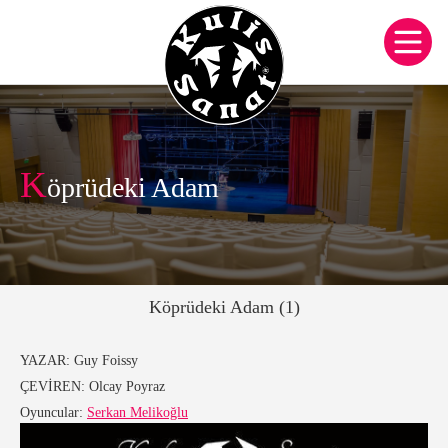
K
öprüdeki Adam
Köprüdeki Adam (1)
YAZAR:
Guy Foissy
ÇEVİREN:
Olcay Poyraz
Oyuncular:
Serkan Melikoğlu