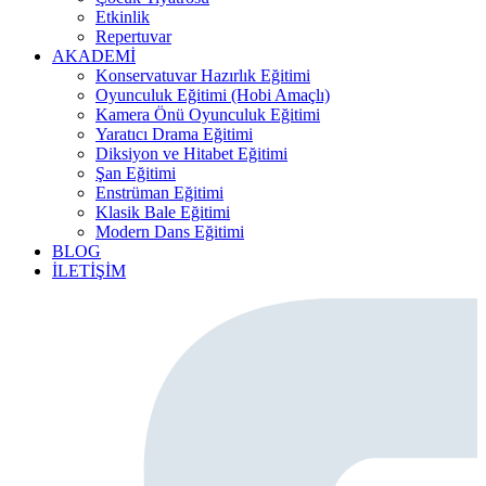
Etkinlik
Repertuvar
AKADEMİ
Konservatuvar Hazırlık Eğitimi
Oyunculuk Eğitimi (Hobi Amaçlı)
Kamera Önü Oyunculuk Eğitimi
Yaratıcı Drama Eğitimi
Diksiyon ve Hitabet Eğitimi
Şan Eğitimi
Enstrüman Eğitimi
Klasik Bale Eğitimi
Modern Dans Eğitimi
BLOG
İLETİŞİM