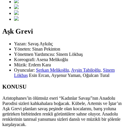
Aşk Grevi
Yazan:
Savaş Aykılıç
Yöneten:
Sinan Pekinton
Yönetmen Yardımcısı:
Sinem Lökbaş
Koreografi:
Asena Melikoğlu
Müzik:
Erdem Kara
Oyuncular:
Serkan Melikoğlu,
Ayşin Tabiloğlu,
Sinem
Lökbaş
Esin Ercan, Ayşenur Yaman, Oğulcan Tural
KONUSU
Aristophanes’in ölümsüz eseri “Kadınlar Savaşı”nın Anadolu
Parodisi sizleri kahkahalara boğacak. Kübele, Artemis ve İştar’ın
Aşk Grevi planları savaş peşinde olan kocalarını, barış yoluna
getirirken birbirinden renkli görüntülere sahne oluyor. Anadolu
renklerinin tanrısal yansıması sizleri danslı ve müzikli bir şölenle
karşılayacak.