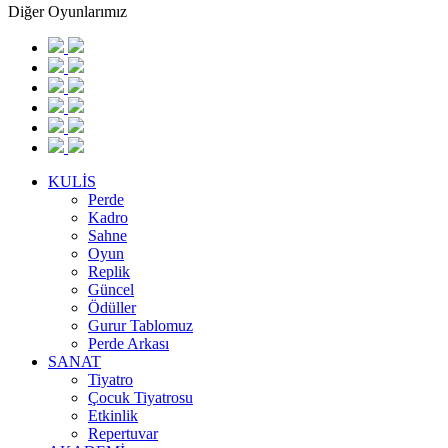
Diğer Oyunlarımız
KULİS
Perde
Kadro
Sahne
Oyun
Replik
Güncel
Ödüller
Gurur Tablomuz
Perde Arkası
SANAT
Tiyatro
Çocuk Tiyatrosu
Etkinlik
Repertuvar