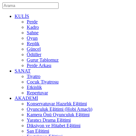
KULİS
Perde
Kadro
Sahne
Oyun
Replik
Güncel
Ödüller
Gurur Tablomuz
Perde Arkası
SANAT
Tiyatro
Çocuk Tiyatrosu
Etkinlik
Repertuvar
AKADEMİ
Konservatuvar Hazırlık Eğitimi
Oyunculuk Eğitimi (Hobi Amaçlı)
Kamera Önü Oyunculuk Eğitimi
Yaratıcı Drama Eğitimi
Diksiyon ve Hitabet Eğitimi
Şan Eğitimi