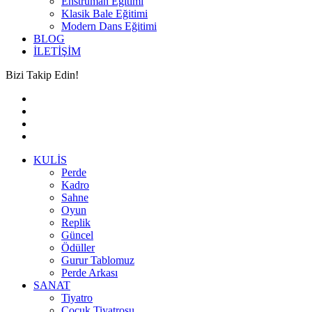
Enstrüman Eğitimi
Klasik Bale Eğitimi
Modern Dans Eğitimi
BLOG
İLETİŞİM
Bizi Takip Edin!
KULİS
Perde
Kadro
Sahne
Oyun
Replik
Güncel
Ödüller
Gurur Tablomuz
Perde Arkası
SANAT
Tiyatro
Çocuk Tiyatrosu