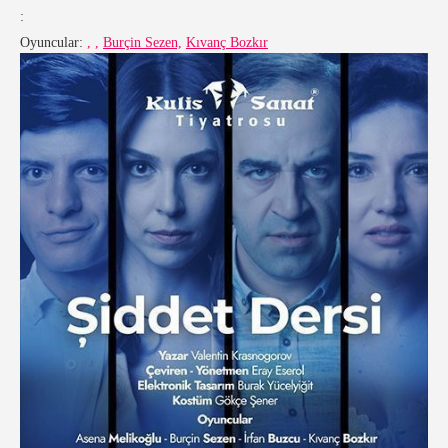
:
Oyuncular:
,
,
Burçin Sezen,
Kıvanç Bozkır