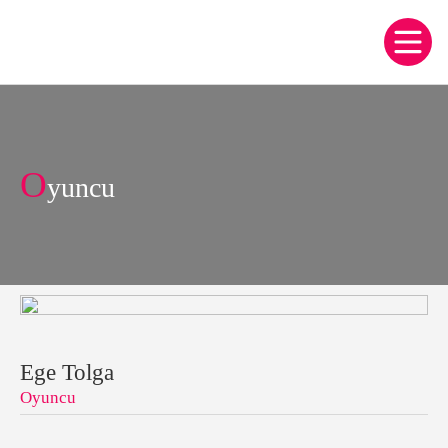
O
yuncu
Ege Tolga
Oyuncu