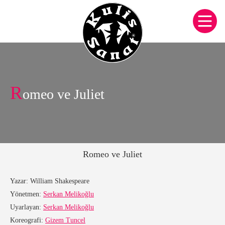
R
omeo ve Juliet
Romeo ve Juliet
Yazar:
William Shakespeare
Yönetmen:
Serkan Melikoğlu
Uyarlayan:
Serkan Melikoğlu
Koreografi:
Gizem Tuncel