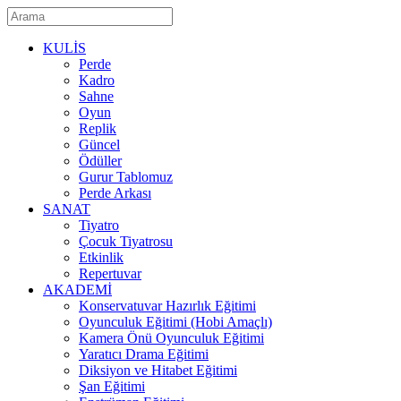
KULİS
Perde
Kadro
Sahne
Oyun
Replik
Güncel
Ödüller
Gurur Tablomuz
Perde Arkası
SANAT
Tiyatro
Çocuk Tiyatrosu
Etkinlik
Repertuvar
AKADEMİ
Konservatuvar Hazırlık Eğitimi
Oyunculuk Eğitimi (Hobi Amaçlı)
Kamera Önü Oyunculuk Eğitimi
Yaratıcı Drama Eğitimi
Diksiyon ve Hitabet Eğitimi
Şan Eğitimi