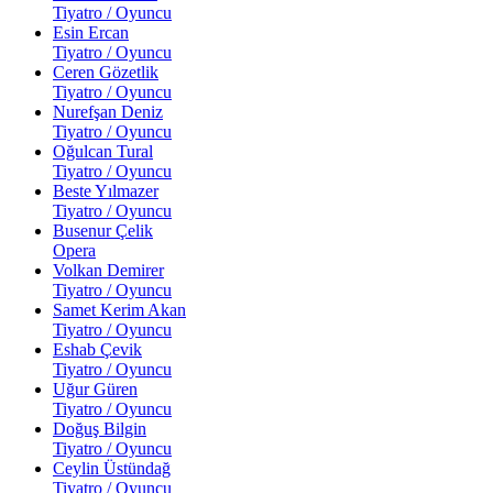
Tiyatro / Oyuncu
Esin Ercan
Tiyatro / Oyuncu
Ceren Gözetlik
Tiyatro / Oyuncu
Nurefşan Deniz
Tiyatro / Oyuncu
Oğulcan Tural
Tiyatro / Oyuncu
Beste Yılmazer
Tiyatro / Oyuncu
Busenur Çelik
Opera
Volkan Demirer
Tiyatro / Oyuncu
Samet Kerim Akan
Tiyatro / Oyuncu
Eshab Çevik
Tiyatro / Oyuncu
Uğur Güren
Tiyatro / Oyuncu
Doğuş Bilgin
Tiyatro / Oyuncu
Ceylin Üstündağ
Tiyatro / Oyuncu