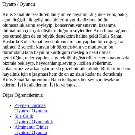
Tiyatro / Oyuncu
Kulis Sanat ile tesadüfen tanıştım ve hayatım, düşüncelerim, bakış
açım değişti. ilk gelişimde abilerim ygurbetüzüme bütün
olumsuzluklarımı söyleyip, konservatuvar sınavını kazanma
ihtimalimin çok çok düşük olduğunu söylediler. Ama buna rağmen
pes etmediğim de en büyük destekçim haline geldi Kulis Sanat.
Başlarda Kulis Sanat üyesi olmamam için yapılan tüm uğraşlara
rağmen 2 senedir kursun bir öğrencisiyim ve mutluyum bu
durumdan.Bana hayalini kurduğum mesleğin nasıl olması
gerektiğini, neler yapılması gerektiğini gösterdiler. Her sınavımızda
bizimle bekleyip, heyecanlanıp,sevinip ,üzülen abilerimiz,
ablalarımız ve arkadaşlarımızla güzel bir aile olduk. Birilerinin sizin
hayaliniz için uğraşması hem de en az sizin kadar ne demekmiş
Kulis Sanat’ta öğrendim. Bana kattığınız her şey için teşekkür
ederim. İyi ki ailedenim. İyi ki varsınız…
Diğer Öğrencilerimiz
Zeynep Durmaz
Tiyatro / Oyuncu
Sıla Çelik
Tiyatro / Oyunculuk
Alminanur Dinler
Tiyatro / Oyuncu