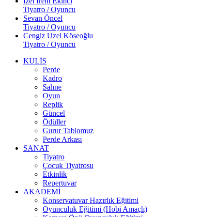
İzel İrem Ekinci
Tiyatro / Oyuncu
Sevan Öncel
Tiyatro / Oyuncu
Cengiz Uzel Köseoğlu
Tiyatro / Oyuncu
KULİS
Perde
Kadro
Sahne
Oyun
Replik
Güncel
Ödüller
Gurur Tablomuz
Perde Arkası
SANAT
Tiyatro
Çocuk Tiyatrosu
Etkinlik
Repertuvar
AKADEMİ
Konservatuvar Hazırlık Eğitimi
Oyunculuk Eğitimi (Hobi Amaçlı)