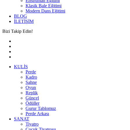
Enstrüman Eğitimi
Klasik Bale Eğitimi
Modern Dans Eğitimi
BLOG
İLETİŞİM
Bizi Takip Edin!
KULİS
Perde
Kadro
Sahne
Oyun
Replik
Güncel
Ödüller
Gurur Tablomuz
Perde Arkası
SANAT
Tiyatro
Çocuk Tiyatrosu