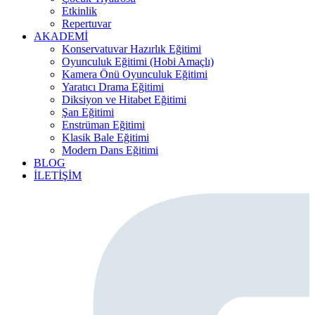
Etkinlik
Repertuvar
AKADEMİ
Konservatuvar Hazırlık Eğitimi
Oyunculuk Eğitimi (Hobi Amaçlı)
Kamera Önü Oyunculuk Eğitimi
Yaratıcı Drama Eğitimi
Diksiyon ve Hitabet Eğitimi
Şan Eğitimi
Enstrüman Eğitimi
Klasik Bale Eğitimi
Modern Dans Eğitimi
BLOG
İLETİŞİM