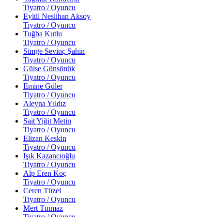
Tiyatro / Oyuncu
Eylül Neslihan Aksoy
Tiyatro / Oyuncu
Tuğba Kutlu
Tiyatro / Oyuncu
Simge Sevinç Şahin
Tiyatro / Oyuncu
Gülse Günsönük
Tiyatro / Oyuncu
Emine Güler
Tiyatro / Oyuncu
Aleyna Yıldız
Tiyatro / Oyuncu
Sait Yiğit Metin
Tiyatro / Oyuncu
Elizan Keskin
Tiyatro / Oyuncu
Işık Kazancıoğlu
Tiyatro / Oyuncu
Alp Eren Koç
Tiyatro / Oyuncu
Ceren Tüzel
Tiyatro / Oyuncu
Mert Tınmaz
Tiyatro / Oyuncu